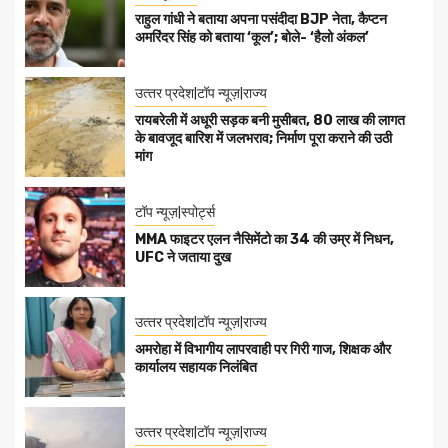
राहुल गांधी ने बताया अपना पसंदीदा BJP नेता, कैप्टन
अमरिंदर सिंह को बताया ‘कूल’; बोले- ‘हैलो अंकल’
उत्‍तर प्रदेश|टॉप न्यूज़|राज्य
रायबरेली में अधूरी सड़क बनी मुसीबत, 80 लाख की लागत
के बावजूद बारिश में जलभराव; निर्माण पूरा कराने की उठी
मांग
टॉप न्यूज़|स्पोर्ट्स
MMA फाइटर एलन नैसिमेंटो का 34 की उम्र में निधन,
UFC ने जताया दुख
उत्‍तर प्रदेश|टॉप न्यूज़|राज्य
अमरोहा में विभागीय लापरवाही पर गिरी गाज, शिक्षक और
कार्यालय सहायक निलंबित
उत्‍तर प्रदेश|टॉप न्यूज़|राज्य